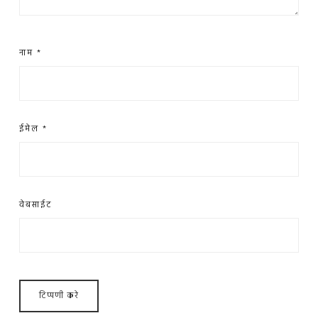
नाम
*
ईमेल
*
वेबसाईट