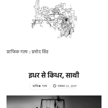
ग्राफिक गल्प :: प्रमोद सिंह
इधर से किधर, साथी
ग्राफिक गल्प
नवम्बर 21, 2017