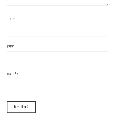
नाम
*
ईमेल
*
वेबसाईट