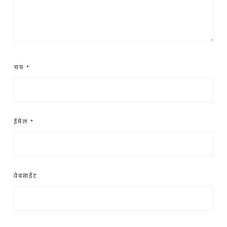
नाम
*
ईमेल
*
वेबसाईट