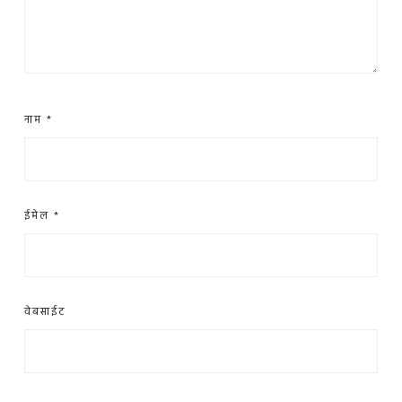
नाम
*
ईमेल
*
वेबसाईट