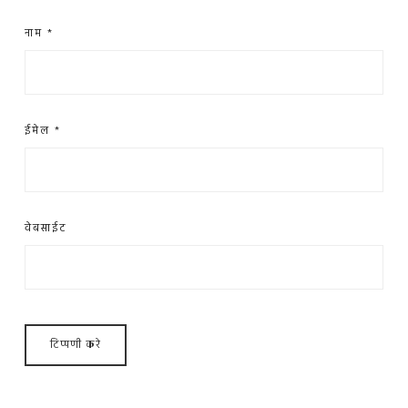
नाम
*
ईमेल
*
वेबसाईट