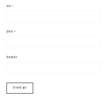
नाम
*
ईमेल
*
वेबसाईट