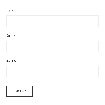
नाम
*
ईमेल
*
वेबसाईट