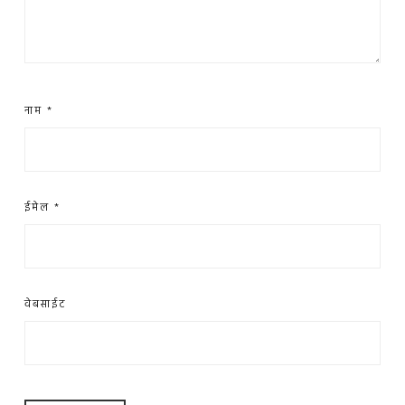
नाम
*
ईमेल
*
वेबसाईट