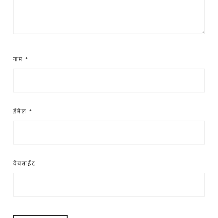
नाम
*
ईमेल
*
वेबसाईट