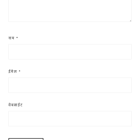
नाम
*
ईमेल
*
वेबसाईट