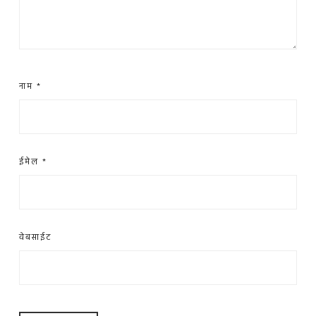
नाम
*
ईमेल
*
वेबसाईट