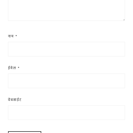
नाम
*
ईमेल
*
वेबसाईट