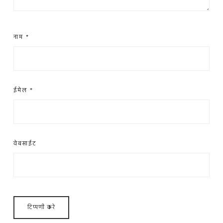
नाम
*
ईमेल
*
वेबसाईट