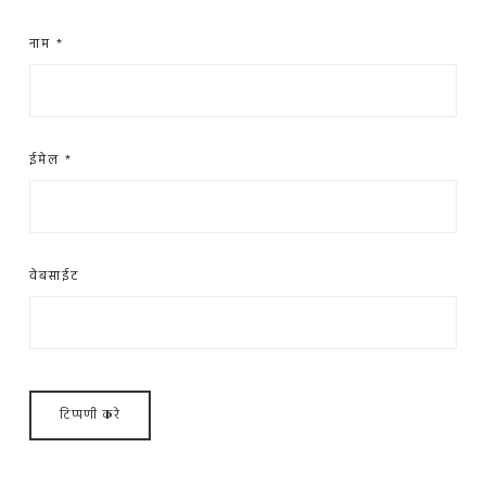
नाम
*
ईमेल
*
वेबसाईट