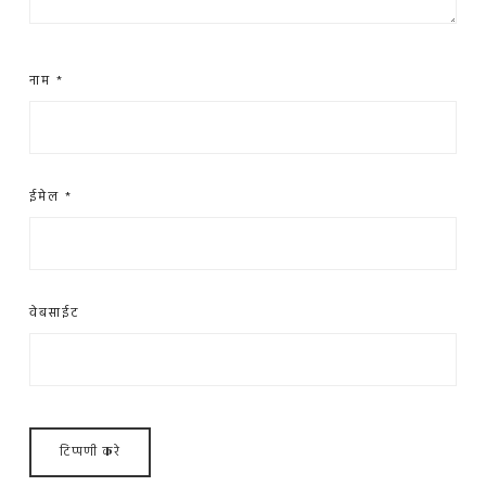
नाम
*
ईमेल
*
वेबसाईट