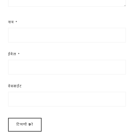
नाम
*
ईमेल
*
वेबसाईट