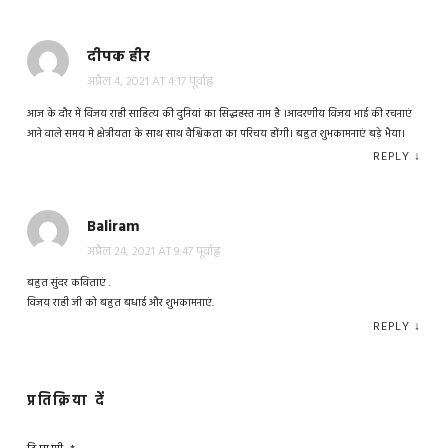
दीपक हीर
अप्रैल 4, 2021 AT 4:17 पूर्वाह्न
आज के दौर में विजय राही साहित्य की दुनियां का सिद्धहस्त नाम है ।आदरणीय विजय भाई की रचनाएं
आने वाले समय मे क्षेत्रीयता के साथ साथ वैश्विकता का परिचय होंगी। बहुत शुभकामनाएं बड़े भैया।
REPLY
↓
Baliram
अप्रैल 24, 2021 AT 9:47 पूर्वाह्न
बहुत सुंदर कविताएं .
विजय राही जी को बहुत बधाई और शुभकामनाएं.
REPLY
↓
प्रतिक्रिया दें