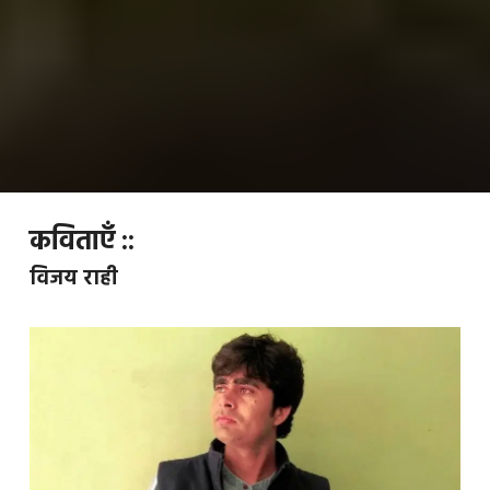
कविताएँ ::
विजय राही