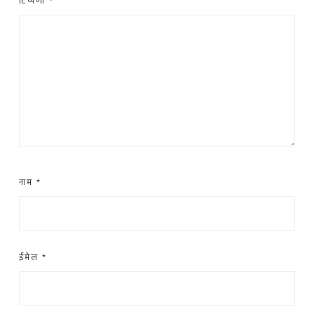
टिप्पणी
*
नाम
*
ईमेल
*