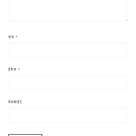
नाम
*
ईमेल
*
वेबसाईट