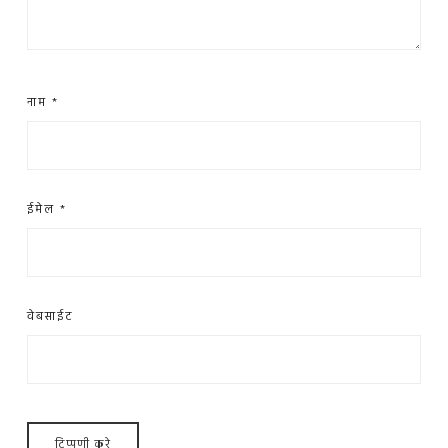
नाम
*
ईमेल
*
वेबसाईट