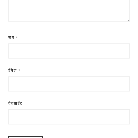
नाम
*
ईमेल
*
वेबसाईट