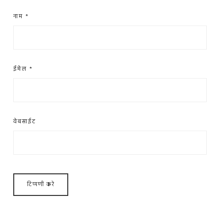
नाम
*
ईमेल
*
वेबसाईट