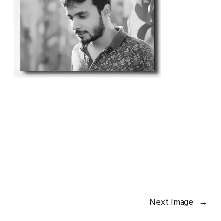
Next Image
→