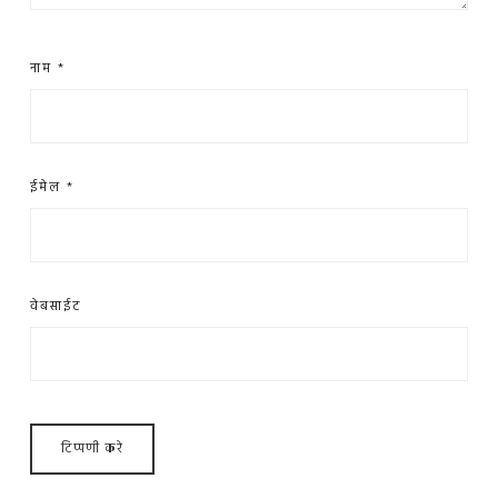
नाम
*
ईमेल
*
वेबसाईट