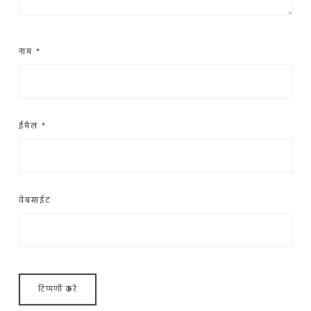
नाम
*
ईमेल
*
वेबसाईट