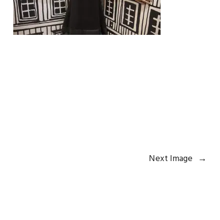
Next Image
→