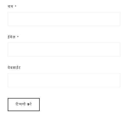
नाम
*
ईमेल
*
वेबसाईट