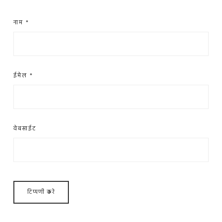
नाम
*
ईमेल
*
वेबसाईट