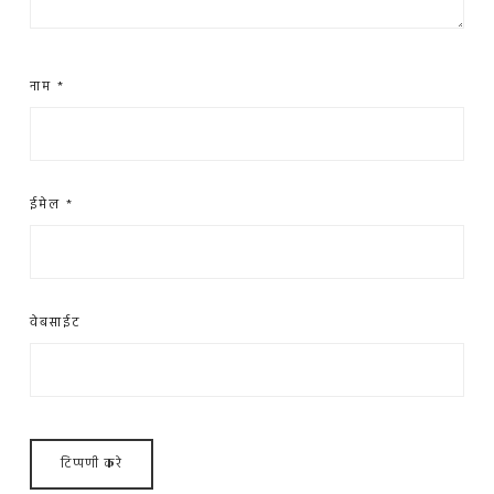
नाम
*
ईमेल
*
वेबसाईट