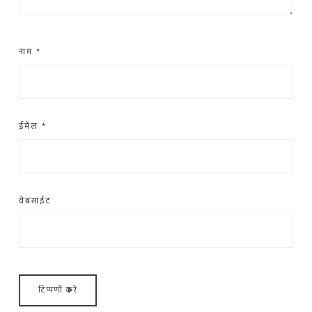
नाम
*
ईमेल
*
वेबसाईट