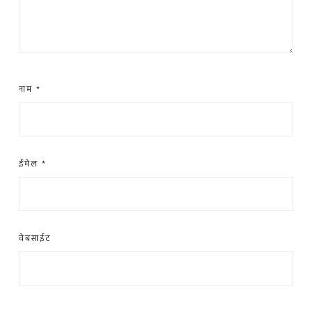
नाम
*
ईमेल
*
वेबसाईट