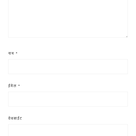
नाम
*
ईमेल
*
वेबसाईट