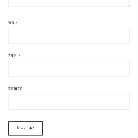
नाम
*
ईमेल
*
वेबसाईट