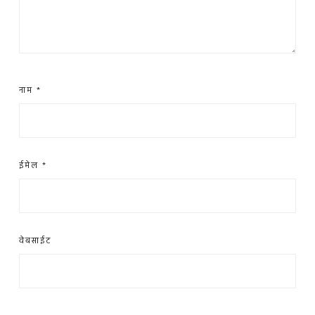
नाम
*
ईमेल
*
वेबसाईट