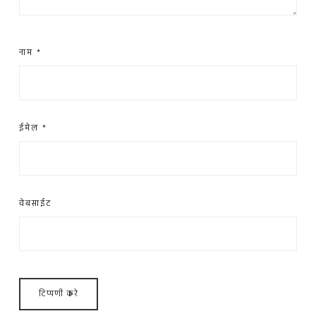
नाम
*
ईमेल
*
वेबसाईट