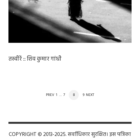
तस्वीरें :: शिव कुमार गांधी
POSTS
PAGE
PAGE
PAGE
PAGE
PREV
1
…
7
8
9
NEXT
NAVIGATION
COPYRIGHT © 2013-2025. सर्वाधिकार सुरक्षित। इस पत्रिका