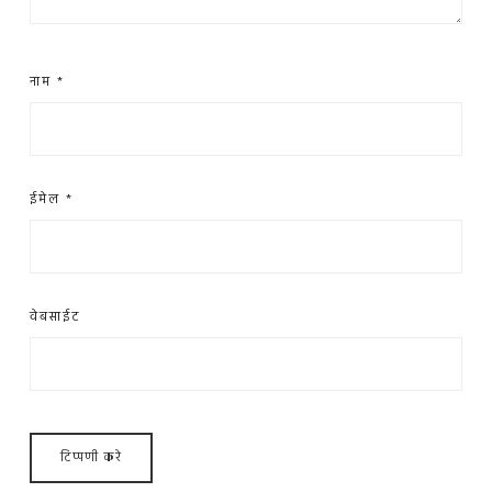
नाम
*
ईमेल
*
वेबसाईट