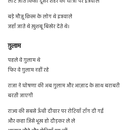
लौट जाते किसी दूसरे शहर की यात्रा पर इत्रवाले
बड़े मौज़ू क़िस्म के लोग थे इत्रवाले
जहाँ जाते थे ख़ुशबू बिखेर देते थे।
ग़ुलाम
पहले वे ग़ुलाम थे
फिर वे ग़ुलाम नहीं रहे
राजा ने घोषणा की अब ग़ुलाम और आज़ाद के साथ बराबरी
बरती जाएगी
राज्य की सबसे ऊँची दीवार पर रोटियाँ टाँग दी गईं
और कहा जिसे भूख हो दौड़कर ले ले