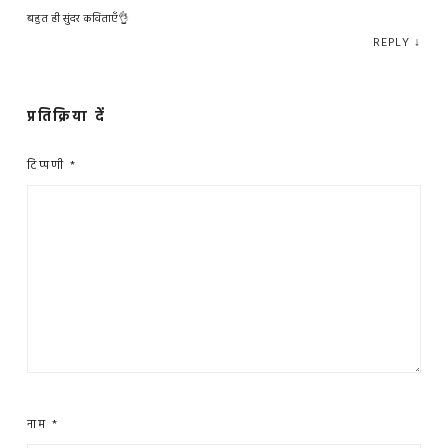
बहुत ही सुंदर कविताएँ👌
REPLY
↓
प्रतिक्रिया दें
टिप्पणी
*
नाम
*