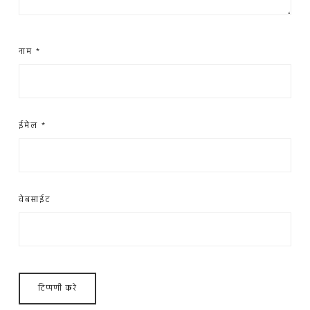
नाम
*
ईमेल
*
वेबसाईट