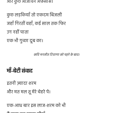
और कुछ आजीवन अफ़सोस।
कुछ लड़कियाँ तो एकदम बिजली
जहाँ गिरतीं वहाँ, कई साल तक फिर
उग नहीं पाता
एक भी गुच्छा दूब का।
कवि मनजीत टिवाणा को पढ़ने के बाद।
माँ-बेटी संवाद
इतनी ज़्यादा शरम
और मत मल तू मेरे चेहरे पे।
एक-आध बार इस लाज-शरम को भी