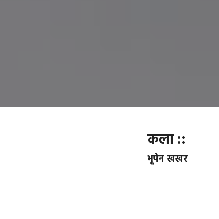
कला ::
भूपेन खखर