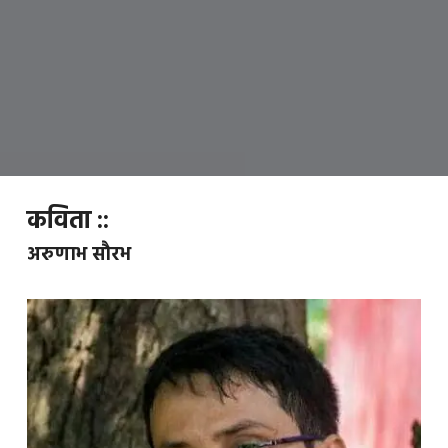
कविता ::
अरुणाभ सौरभ