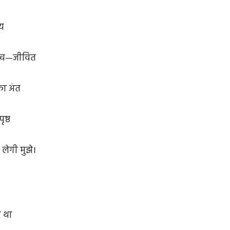
मय
 बीच—जीवित
का अंत
ृष्ठ
ेगी मुझे।
ा था