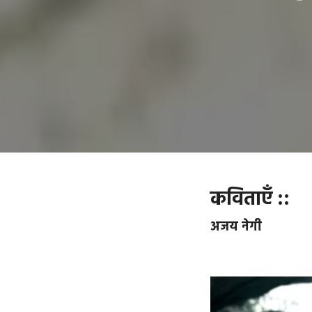
कविताएँ ::
अजय नेगी