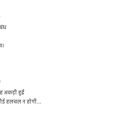
ा
ंबंध
थ।
ं
ह अकड़ी हुईं
 कोई हलचल न होगी…