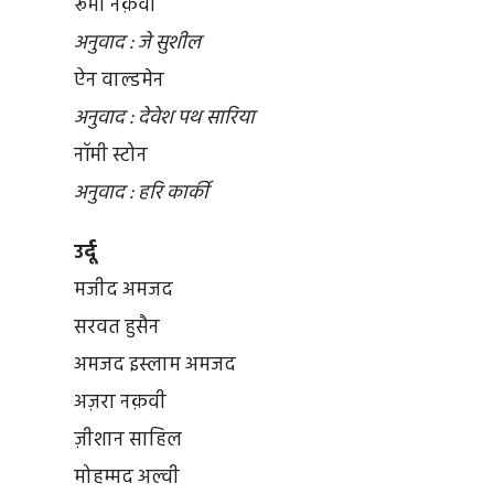
रूमी नक़वी
अनुवाद : जे सुशील
ऐन वाल्डमेन
अनुवाद : देवेश पथ सारिया
नॉमी स्टोन
अनुवाद : हरि कार्की
उर्दू
मजीद अमजद
सरवत हुसैन
अमजद इस्लाम अमजद
अज़रा नक़वी
ज़ीशान साहिल
मोहम्मद अल्वी