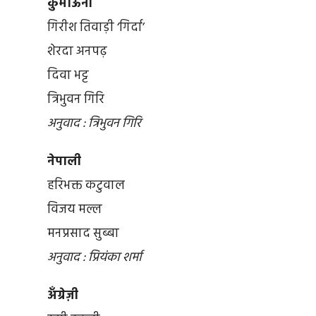
कुमाऊँनी
गिरीश तिवाड़ी ‘गिर्दा’
शेरदा अनपढ़
दिवा भट्ट
त्रिभुवन गिरि
अनुवाद : त्रिभुवन गिरि
नेपाली
हरिभक्त कटुवाल
विजय मल्ल
मनप्रसाद सुब्बा
अनुवाद : प्रियंका शर्मा
अँग्रेज़ी