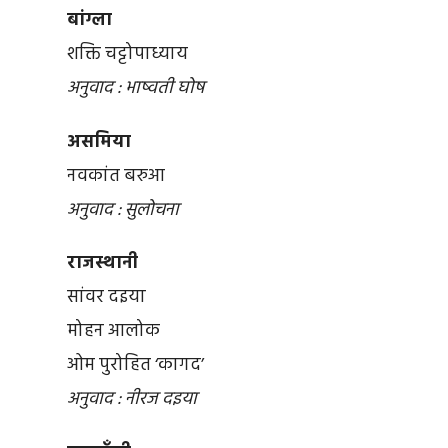
बांग्ला
शक्ति चट्टोपाध्याय
अनुवाद : भाष्वती घोष
असमिया
नवकांत बरुआ
अनुवाद : सुलोचना
राजस्थानी
सांवर दइया
मोहन आलोक
ओम पुरोहित ‘कागद’
अनुवाद : नीरज दइया