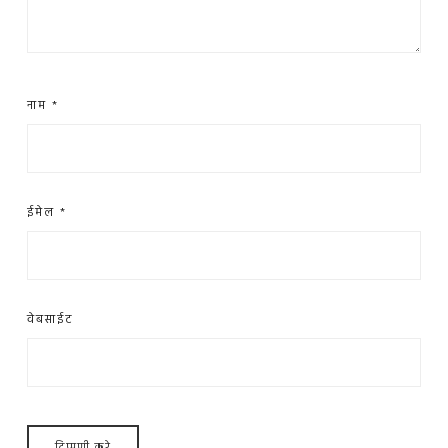
नाम
*
ईमेल
*
वेबसाईट