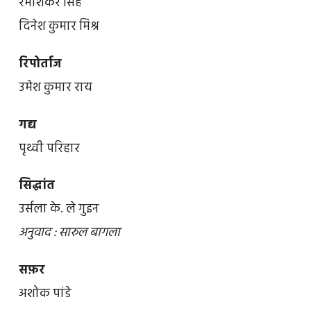
रमाशंकर सिंह
दिनेश कुमार मिश्र
रिपोर्ताज
उमेश कुमार राय
गद्य
पृथ्वी परिहार
सिद्धांत
उर्सला के. ले गुइन
अनुवाद : सारुल बागला
सफ़र
अशोक पांडे