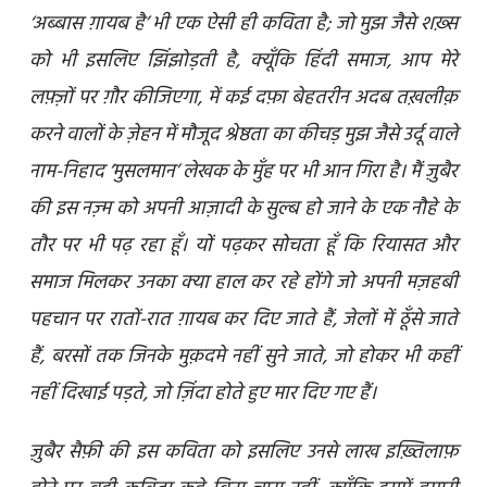
‘अब्बास ग़ायब है’ भी एक ऐसी ही कविता है; जो मुझ जैसे शख़्स
को भी इसलिए झिंझोड़ती है, क्यूँकि हिंदी समाज, आप मेरे
लफ़्ज़ों पर ग़ौर कीजिएगा, में कई दफ़ा बेहतरीन अदब तख़लीक़
करने वालों के ज़ेहन में मौजूद श्रेष्ठता का कीचड़ मुझ जैसे उर्दू वाले
नाम-निहाद ‘मुसलमान’ लेखक के मुँह पर भी आन गिरा है। मैं ज़ुबैर
की इस नज़्म को अपनी आज़ादी के सुल्ब हो जाने के एक नौहे के
तौर पर भी पढ़ रहा हूँ। यों पढ़कर सोचता हूँ कि रियासत और
समाज मिलकर उनका क्या हाल कर रहे होंगे जो अपनी मज़हबी
पहचान पर रातों-रात ग़ायब कर दिए जाते हैं, जेलों में ठूँसे जाते
हैं, बरसों तक जिनके मुक़दमे नहीं सुने जाते, जो होकर भी कहीं
नहीं दिखाई पड़ते, जो ज़िंदा होते हुए मार दिए गए हैं।
ज़ुबैर सैफ़ी की इस कविता को इसलिए उनसे लाख इख़्तिलाफ़