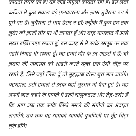
कविता तैयार की है। वह कोई मामूली कविता नहीं है। इस लंबी
कविता में कुछ सवाल बड़े फ़नकाराना और ख़ास ज़ुबैराना ढंग में
पूछे गए हैं। ज़ुबैराना से आप हैरान न हों; क्यूँकि मैं कुछ हद तक
ज़ुबैर को ज़ाती तौर पर भी जानता हूँ और बाज़ मामलात में उनसे
सख़्त इख़्तिलाफ़ रखता हूँ, इस वजह से मैं उनके उस्लूब पर एक
गहरी निगाह भी रखता हूँ। वह हमारे दौर के उन शाइरों में हैं; जो
ज़बान की नफ़ासत को शाइरी करते वक़्त एक ऐसी चीज़ पर
रखते हैं, जिसे यहाँ लिख दूँ तो मुहज़्ज़ब दोस्त बुरा मान जाएँगे।
बहरहाल, इसी हवाले से उनके यहाँ जुरअत भी पैदा हुई है। वह
अपनी बात कहने के मामले में इतने चाबुकदस्त और तेज़-तर्रार हैं
कि आप जब तक उनके लिखे मसले की संगीनी का अंदाज़ा
लगाएँगे, तब तक वह आपको आपकी बुज़दिली पर मुँह चिढ़ा
चुके होंगे।