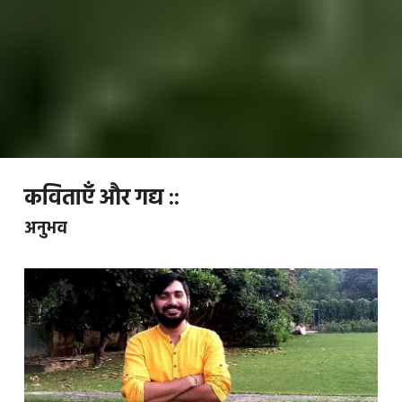
कविताएँ और गद्य ::
अनुभव