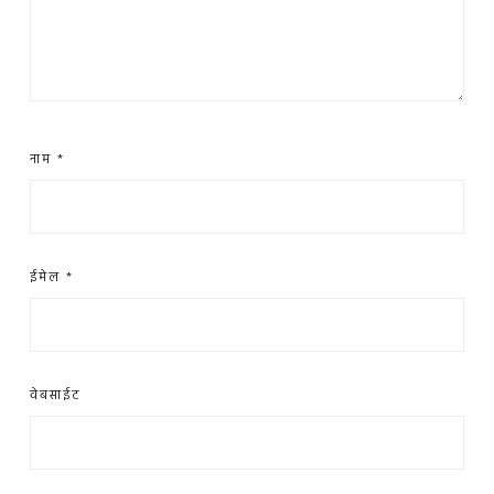
नाम
*
ईमेल
*
वेबसाईट