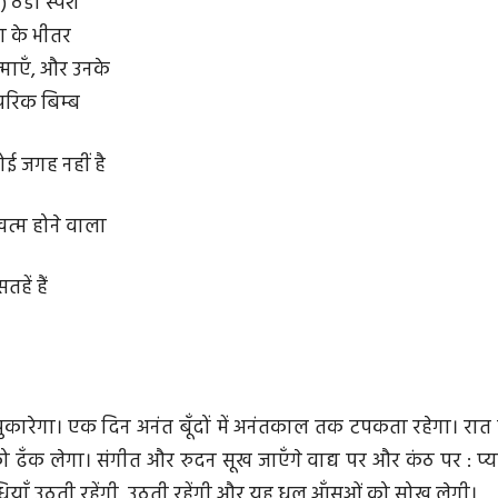
 ठंडा स्पर्श
 के भीतर
माएँ, और उनके
परिक बिम्ब
ोई जगह नहीं है
ख़त्म होने वाला
ें हैं
पुकारेगा। एक दिन अनंत बूँदों में अनंतकाल तक टपकता रहेगा। रा
को ढँक लेगा। संगीत और रुदन सूख जाएँगे वाद्य पर और कंठ पर : प्य
ियाँ उठती रहेंगी, उठती रहेंगी और यह धूल आँसुओं को सोख लेगी।