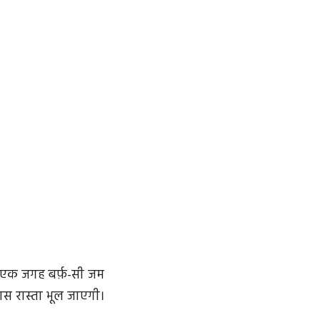
त एक जगह बर्फ़-सी जम
ास रास्ता भूल जाएगी।