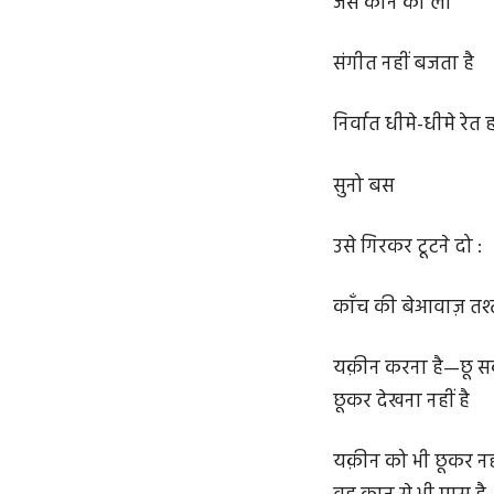
जैसे कान की लौ
संगीत नहीं बजता है
निर्वात धीमे-धीमे रे
सुनो बस
उसे गिरकर टूटने दो :
काँच की बेआवाज़ तश्
यक़ीन करना है—छू स
छूकर देखना नहीं है
यक़ीन को भी छूकर नही