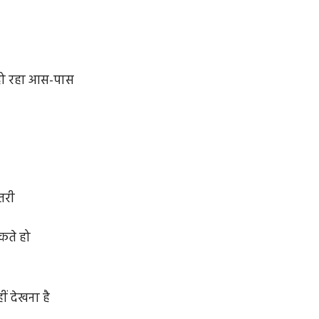
त हो रहा आस-पास
तरी
कते हो
ं देखना है