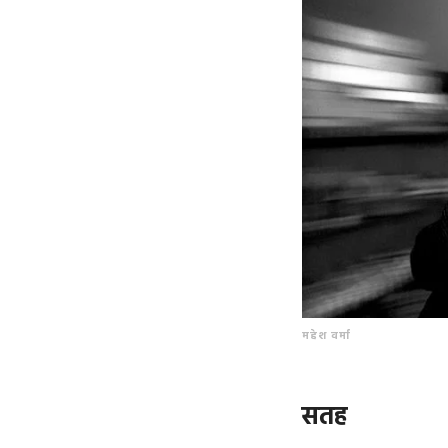
महेश वर्मा
सतह