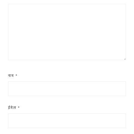
नाम
*
ईमेल
*