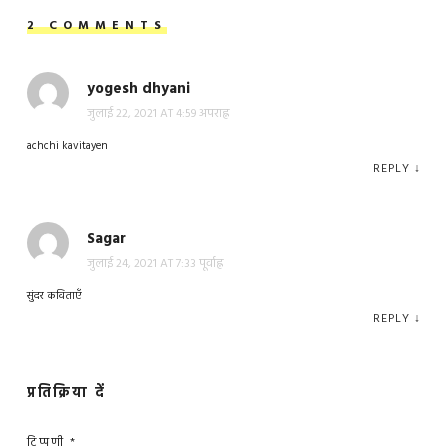
2 COMMENTS
yogesh dhyani
जुलाई 22, 2021 AT 4:59 अपराह्न
achchi kavitayen
REPLY
↓
Sagar
जुलाई 24, 2021 AT 7:33 पूर्वाह्न
सुंदर कविताएँ
REPLY
↓
प्रतिक्रिया दें
टिप्पणी
*