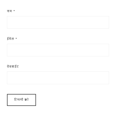
नाम
*
ईमेल
*
वेबसाईट