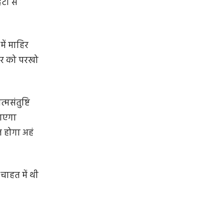
ों से
ें माहिर
ीर को परखो
्मसंतुष्टि
ाएगा
त होगा अहं
चाहत में थी