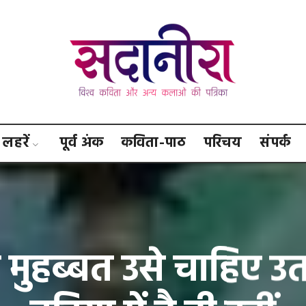
सदानीरा
लहरें
पूर्व अंक
कविता-पाठ
परिचय
संपर्क
 मुहब्बत उसे चाहिए उ