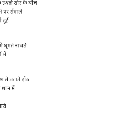
के उथले शोर के बीच
धे पर सँभाले
 हुई
में घूमते नाचते
 में
श से जलते होंठ
शाम में
लाते