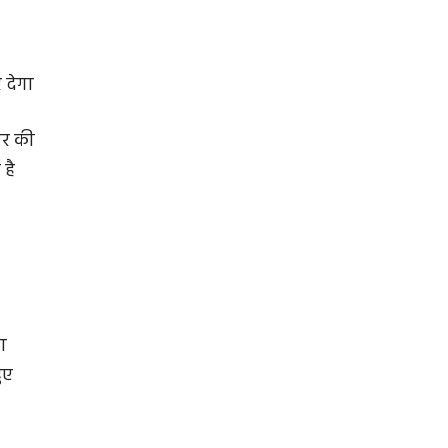
 देगा
पार की
है
ा
ुए