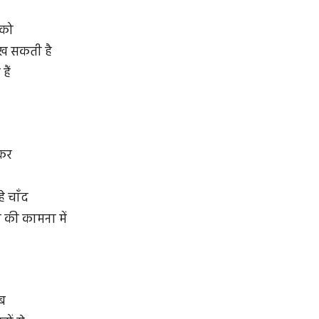
 को
देख सकती है
हैं
कर
हे चाँद
की कामना में
ब